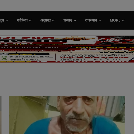
ुरा
मनोरंजन
अनूपगढ़
सरवाड़
राजस्थान
MORE