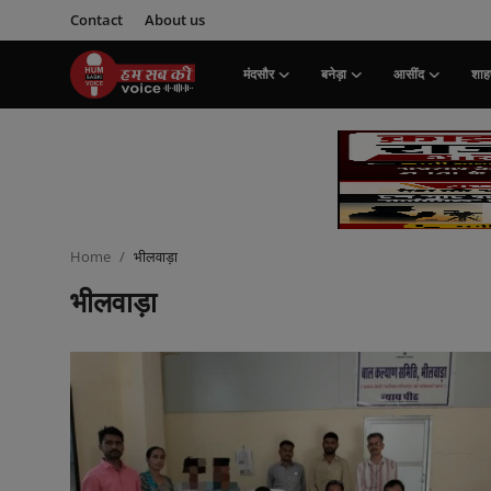
Contact
About us
मंदसौर
बनेड़ा
आसींद
शाहप
Login
Register
मंदसौर
Contact
Home
भीलवाड़ा
बनेड़ा
भीलवाड़ा
About us
आसींद
शाहपुरा
मनोरंजन