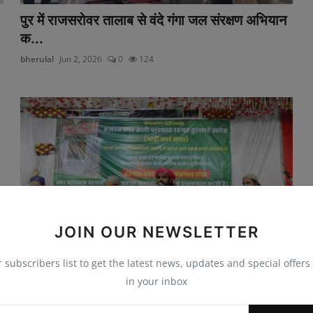
पुर में राजसरोवर तालाब से वंदे गंगा जल संरक्षण अभियान
क...
bherulal
Jun 2, 2026
0
124
JOIN OUR NEWSLETTER
r subscribers list to get the latest news, updates and special offers 
उमर बादशाह रहमतुल्लाह का 34वां सालाना उर्स संपन्न,
in your inbox
bherulal
Jun 1, 2026
0
60