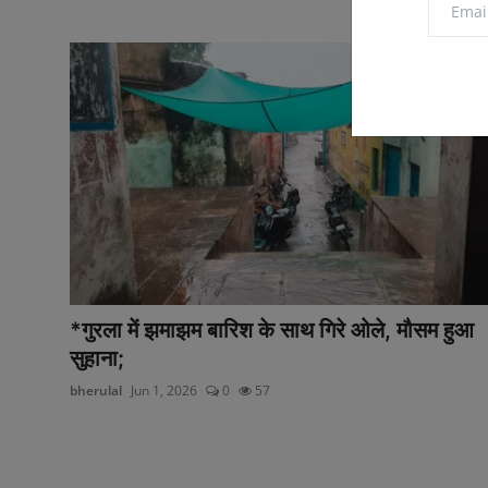
*गुरला में झमाझम बारिश के साथ गिरे ओले, मौसम हुआ
सुहाना;
bherulal
Jun 1, 2026
0
57