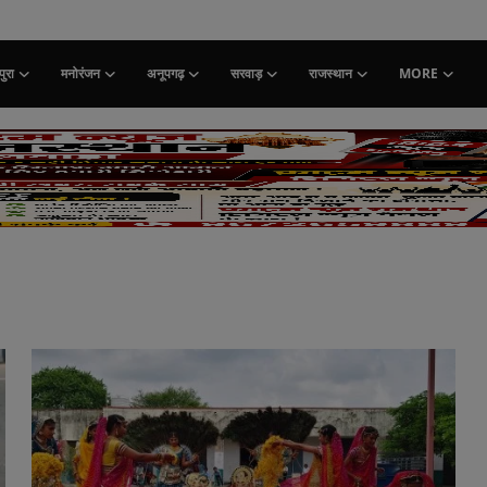
ुरा
मनोरंजन
अनूपगढ़
सरवाड़
राजस्थान
MORE