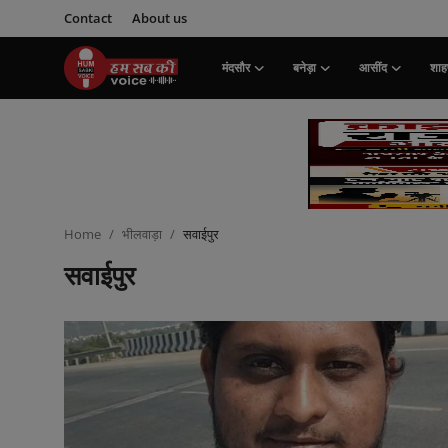
Contact
About us
मंदसौर
बनेड़ा
आसींद
शाहप
Login
Register
मंदसौर
Contact
Home
भीलवाड़ा
सवाईपुर
बनेड़ा
सवाईपुर
About us
आसींद
शाहपुरा
मनोरंजन