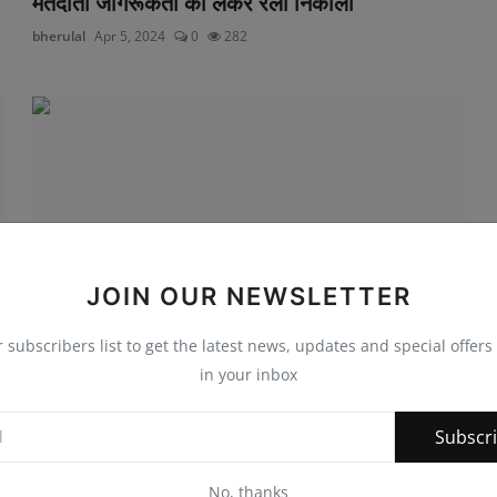
मतदाता जागरूकता को लेकर रैली निकाली
bherulal
Apr 5, 2024
0
282
JOIN OUR NEWSLETTER
r subscribers list to get the latest news, updates and special offers 
in your inbox
चंवरा के हनुमान जी को लगाया अन्नकूट महोत्सव पर
छप्पन भोग
Subscr
bherulal
Nov 14, 2023
0
198
No, thanks