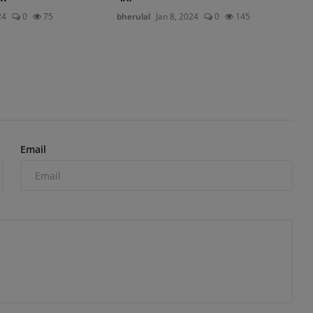
24
0
75
bherulal
Jan 8, 2024
0
145
Email