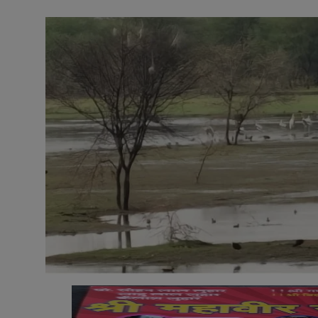
अनूपगढ़
सरवाड़
राजस्थान
भीलवाड़ा