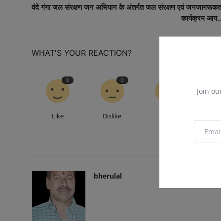
वंदे गंगा जल संरक्षण जन अभियान के अंतर्गत जल संरक्षण एवं जनजागरूकत
कार्यक्रम आय..
WHAT'S YOUR REACTION?
0
0
0
Join ou
Like
Dislike
Love
Fu
bherulal