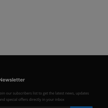
Newsletter
Join our subscribers list to get the latest news, updates
and special offers directly in your inbox