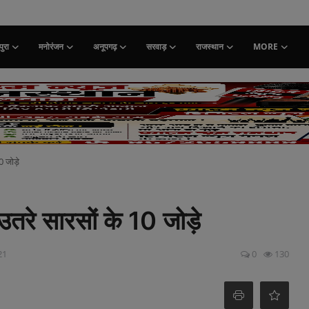
ुरा
मनोरंजन
अनूपगढ़
सरवाड़
राजस्थान
MORE
0 जोड़े
 उतरे सारसों के 10 जोड़े
21
0
130