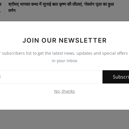
ा
श्रीमद् भागवत कथा में सुनाई बाल कृष्ण की लीलाएं, गोवर्धन पूजा का हुआ
.
वर्णन
JOIN OUR NEWSLETTER
0
0
0
0
r subscribers list to get the latest news, updates and special offers 
in your inbox
nny
Angry
Sad
Wow
Subscr
No, thanks