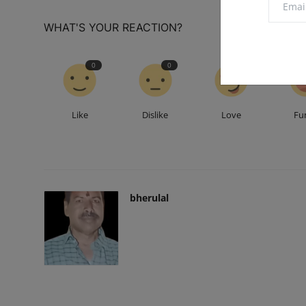
WHAT'S YOUR REACTION?
0
0
0
Like
Dislike
Love
Fu
bherulal