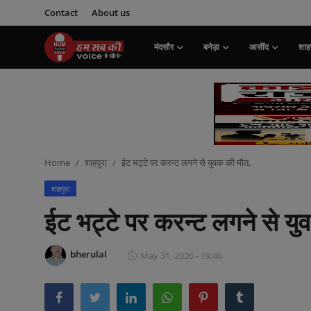
Contact
About us
मंदसौर
बनेड़ा
आसींद
शाहप
Login
Register
मंदसौर
Contact
Home
शाहपुरा
ईट भट्टे पर करन्ट लगने से युवक की मौत,
बनेड़ा
शाहपुरा
About us
ईट भट्टे पर करन्ट लगने से य
आसींद
bherulal
May 31, 2026 - 19:46
शाहपुरा
मनोरंजन