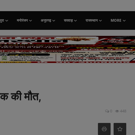
ुरा
मनोरंजन
अनूपगढ़
सरवाड़
राजस्थान
MORE
ुवक की मौत,
0
448