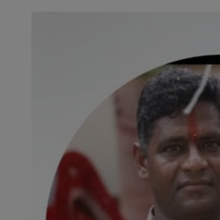
अनूपगढ़
सरवाड़
राजस्थान
भीलवाड़ा