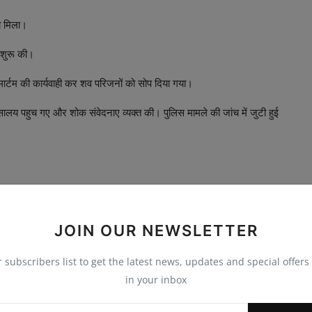
ा मिला।
 शुरू की।
्मार्टम की कार्यवाही कर शव परिजनों को सोप दिया गया।
ालय पहुच गए और शोक संवेदनाए व्यक्त की। पुलिस मामले की जांच में जुटी हुई
JOIN OUR NEWSLETTER
E
NEXT ARTICLE
r subscribers list to get the latest news, updates and special offers 
े
सेवानिवृत्ति के बाद समाजसेवा का संकल्प
in your inbox
े