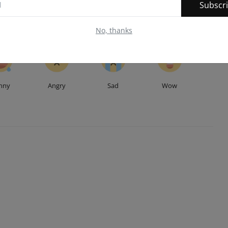
Subscr
No, thanks
0
0
4
1
nny
Angry
Sad
Wow