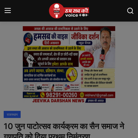
Login
Register
मंदसौर
Contact
बनेड़ा
About us
आसींद
राजस्थान
शाहपुरा
10 जुन पाटोत्सव कार्यक्रम का सैन समाज ने
मनोरंजन
गणपति को दिया प्रथम निमंत्रण