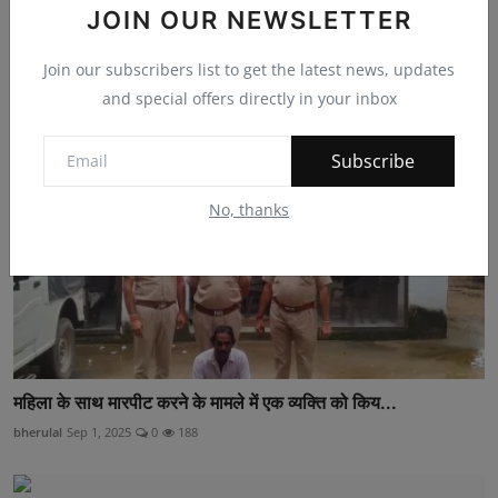
विश्व पर्यावरण दिवस पर 5000 सीड बॉल और 1000 क्लॉथ बैग व...
JOIN OUR NEWSLETTER
BR saini
Jun 5, 2026
0
1
Join our subscribers list to get the latest news, updates
and special offers directly in your inbox
Subscribe
No, thanks
महिला के साथ मारपीट करने के मामले में एक व्यक्ति को किय...
bherulal
Sep 1, 2025
0
188