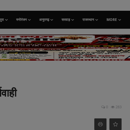
ुरा
मनोरंजन
अनूपगढ़
सरवाड़
राजस्थान
MORE
यवाही
0
283