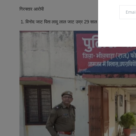
गिरफ्तार आरोपी
1. विनोद जाट पिता लादु लाल जाट उम्र 29 साल निवासी दांथल थाना सद