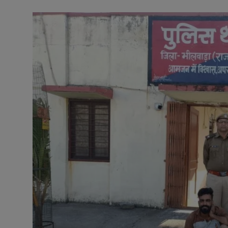
अनूपगढ़
सरवाड़
राजस्थान
भीलवाड़ा