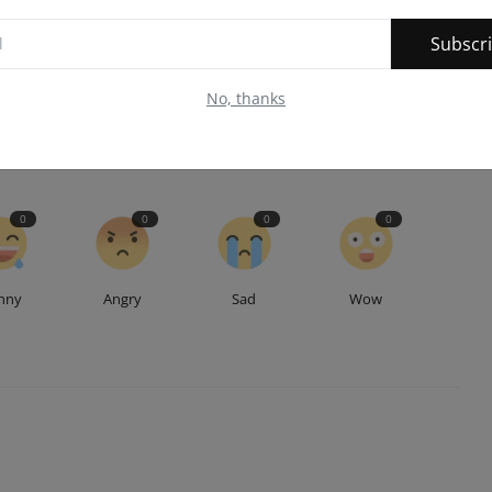
E
NEXT ARTICLE
Subscr
ं
वंदे गंगा जल संरक्षण जन अभियान के अंतर्गत जल संरक्षण एवं जनजागरूकता
.
कार्यक्रम आय...
No, thanks
0
0
0
0
nny
Angry
Sad
Wow