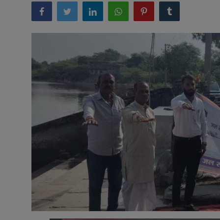
अनूपगढ़
सरवाड़
राजस्थान
भीलवाड़ा