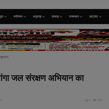
ुरा
मनोरंजन
अनूपगढ़
सरवाड़
राजस्थान
MORE
शुभारंभ,
े गंगा जल संरक्षण अभियान का
51
0
124