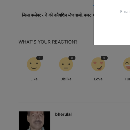
PREVIOUS ARTICL
जिला कलेक्टर ने की फ्लैगशिप योजनाओं, बजट घोषणाओं, सम्पर्क प्रकरणो
एवं ग्रीष्मका..
WHAT'S YOUR REACTION?
1
0
0
Like
Dislike
Love
Fu
bherulal