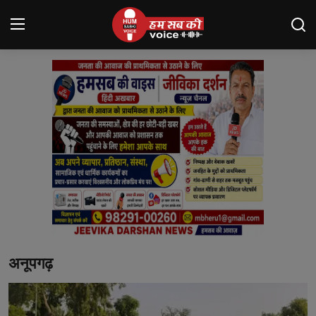
Login
Register
मंदसौर
Contact
बनेड़ा
About us
आसींद
अनूपगढ़
शाहपुरा
मनोरंजन