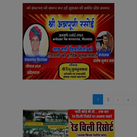
1
2
›
»