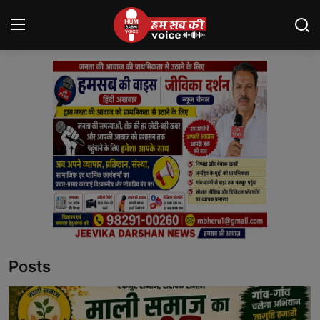
Login
Register
मंदसौर
Contact
बनेड़ा
About us
आसींद
Posts
शाहपुरा
मनोरंजन