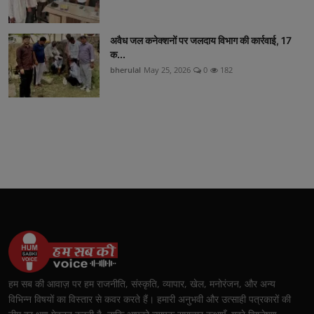
अवैध जल कनेक्शनों पर जलदाय विभाग की कार्रवाई, 17
क...
bherulal
May 25, 2026
0
182
हम सब की आवाज़ पर हम राजनीति, संस्कृति, व्यापार, खेल, मनोरंजन, और अन्य
विभिन्न विषयों का विस्तार से कवर करते हैं। हमारी अनुभवी और उत्साही पत्रकारों की