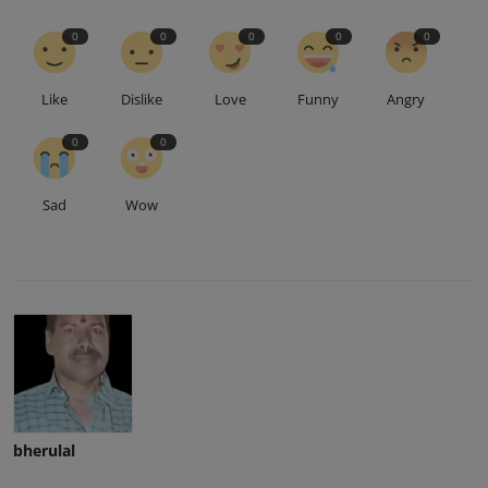
0
0
0
0
0
Like
Dislike
Love
Funny
Angry
0
0
Sad
Wow
bherulal