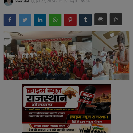
bherulal
Jul 22, 2024 - 15:39
0
54
अनूपगढ़
सरवाड़
राजस्थान
भीलवाड़ा