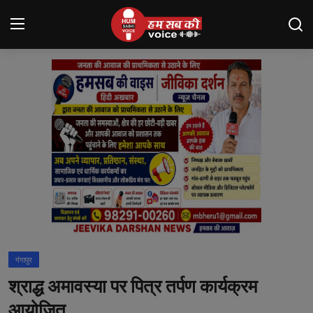
Login
Register
मंदसौर
Contact
बनेड़ा
About us
आसींद
गंगापुर
शाहपुरा
श्राद्ध अमावस्या पर पित्र तर्पण कार्यक्रम
मनोरंजन
आयोजित