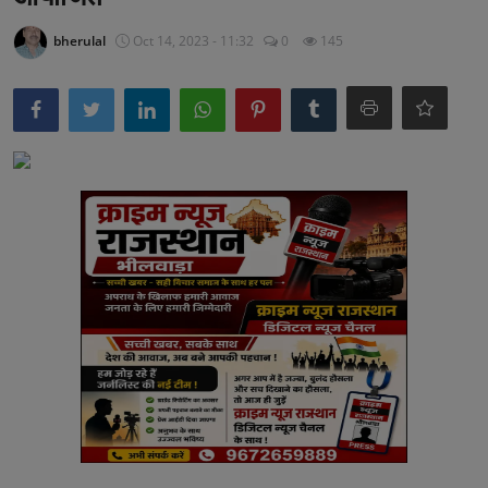
अनूपगढ़
bherulal
Oct 14, 2023 - 11:32
0
145
सरवाड़
राजस्थान
भीलवाड़ा