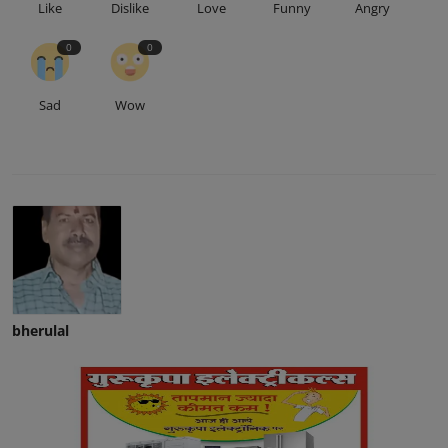
Like
Dislike
Love
Funny
Angry
0
0
Sad
Wow
bherulal