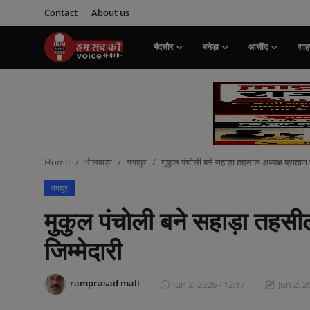
Contact
About us
मंदसौर
बनेड़ा
आसींद
शाहप
Login
Register
मंदसौर
Contact
Home
भीलवाड़ा
गंगापुर
मुकुल पंचोली बने सहाड़ा तहसील अध्यक्ष ब्राह्मण 
बनेड़ा
गंगापुर
About us
मुकुल पंचोली बने सहाड़ा तहसील 
आसींद
जिम्मेदारी
शाहपुरा
ramprasad mali
Jun 2, 2026 - 12:17
Jun 2, 2
मनोरंजन