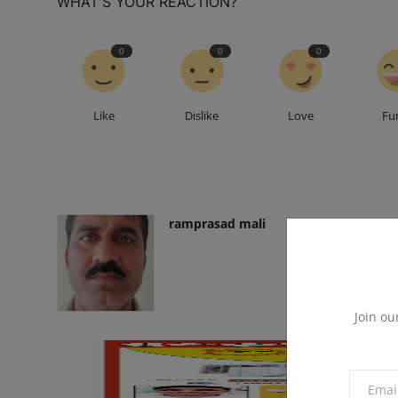
WHAT'S YOUR REACTION?
0
0
0
Like
Dislike
Love
Fu
ramprasad mali
Join ou