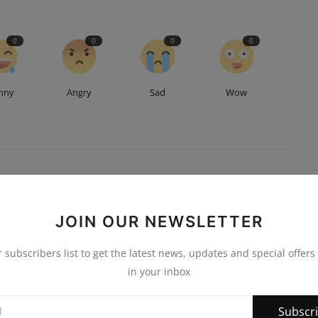
0
0
0
0
nny
Angry
Sad
Wow
JOIN OUR NEWSLETTER
r subscribers list to get the latest news, updates and special offers 
in your inbox
Subscr