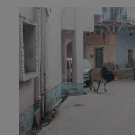
अनूपगढ़
सरवाड़
राजस्थान
भीलवाड़ा