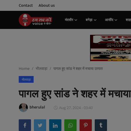
Contact
About us
मंदसौर
बनेड़ा
आसींद
शाहप
Login
Register
मंदसौर
Contact
Home
भीलवाड़ा
पागल हुए सांड ने शहर में मचाया उत्पात
बनेड़ा
भीलवाड़ा
About us
पागल हुए सांड ने शहर में मचाया
आसींद
bherulal
Aug 27, 2024 - 03:40
शाहपुरा
मनोरंजन