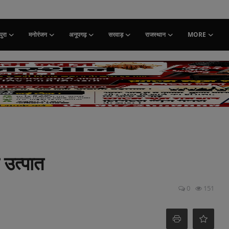
ुरा
मनोरंजन
अनूपगढ़
सरवाड़
राजस्थान
MORE
 उत्पात
0
151