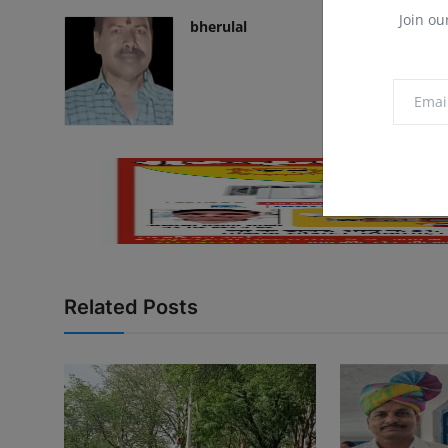
Join ou
bherulal
Related Posts