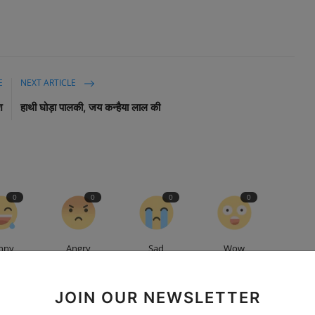
E
NEXT ARTICLE
श
हाथी घोड़ा पालकी, जय कन्हैया लाल की
0
0
0
0
nny
Angry
Sad
Wow
JOIN OUR NEWSLETTER