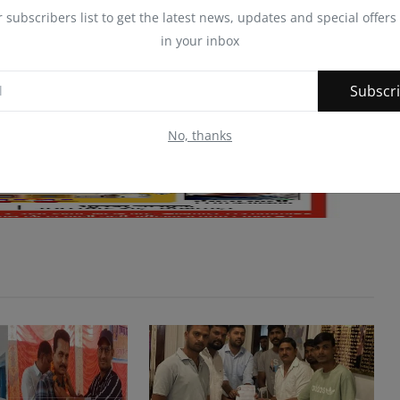
r subscribers list to get the latest news, updates and special offers 
in your inbox
Subscr
No, thanks