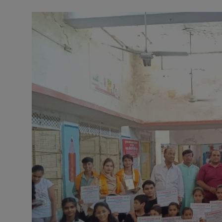
अनूपगढ़
सरवाड़
राजस्थान
भीलवाड़ा