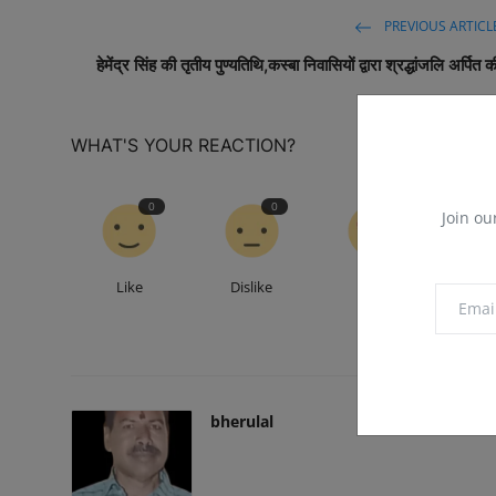
PREVIOUS ARTICL
हेमेंद्र सिंह की तृतीय पुण्यतिथि,कस्बा निवासियों द्वारा श्रद्धांजलि अर्पित क
WHAT'S YOUR REACTION?
0
0
0
Join ou
Like
Dislike
Love
Fu
bherulal