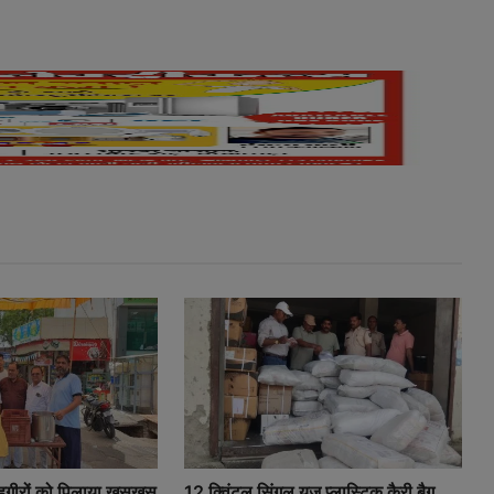
 राहगीरों को पिलाया खसखस
12 क्विंटल सिंगल यूज प्लास्टिक कैरी बैग