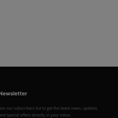
Newsletter
Join our subscribers list to get the latest news, updates
and special offers directly in your inbox