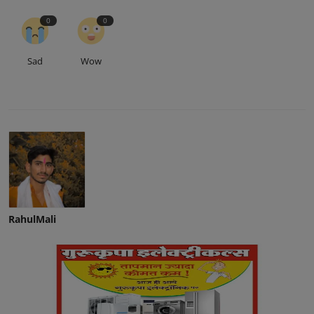
0
0
Sad
Wow
RahulMali