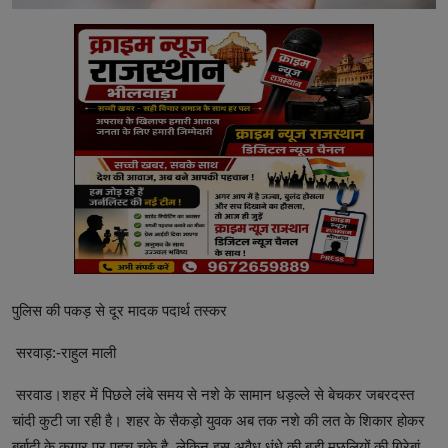
पुलिस की पकड़ से दूर मादक पदार्थ तस्कर
सरवाड़:-राहुल माली
सरवाड।शहर में पिछले लंबे समय से नशे के सामान धड़ल्ले से बेचकर जबरदस्त
चांदी कुटी जा रही है। शहर के सैकड़ो युवक अब तक नशे की लत के शिकार होकर
बर्बादी के कगार पर पहुच चुके है ,लेकिन इस अवैध धंधे की बड़ी मछलियों की गिरेबां