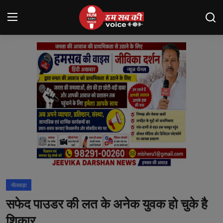
Login
Register
मंदसौर
Contact
बनेड़ा
About us
आसींद
भीलवाड़ा
शाहपुरा
सफेद पाउडर की लत के अनेक युवक हो चुके है
मनोरंजन
शिकार