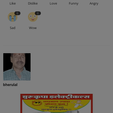
Like
Dislike
Love
Funny
Angry
0
0
Sad
Wow
bherulal