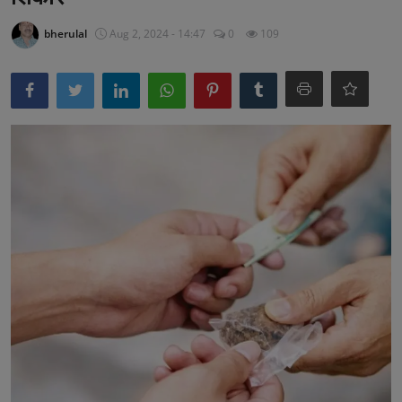
अनूपगढ़
bherulal
Aug 2, 2024 - 14:47
0
109
सरवाड़
राजस्थान
भीलवाड़ा