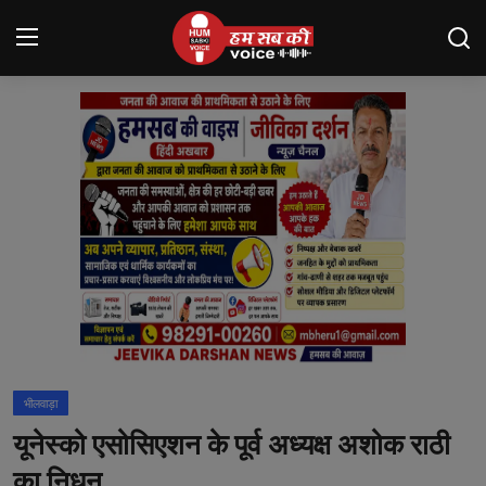
Login
Register
मंदसौर
Contact
बनेड़ा
About us
आसींद
भीलवाड़ा
शाहपुरा
यूनेस्को एसोसिएशन के पूर्व अध्यक्ष अशोक राठी
मनोरंजन
का निधन