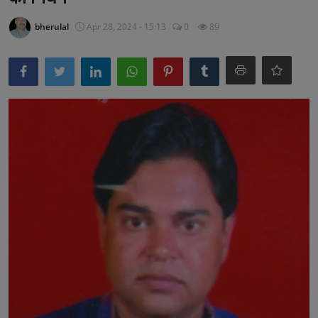
अनूपगढ़
bherulal
Apr 28, 2024 - 15:13
0
89
सरवाड़
राजस्थान
भीलवाड़ा