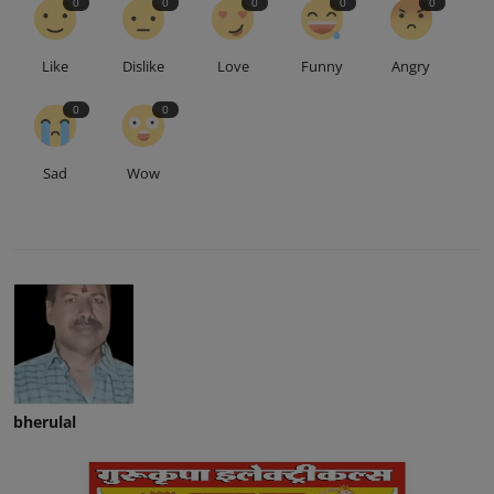
0
0
0
0
0
Like
Dislike
Love
Funny
Angry
0
0
Sad
Wow
bherulal