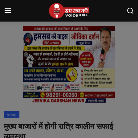
Login
Register
मंदसौर
Contact
बनेड़ा
About us
आसींद
भीलवाड़ा
शाहपुरा
मुख्य बाजारों में होगी रात्रि कालीन सफाई
मनोरंजन
व्यवस्था