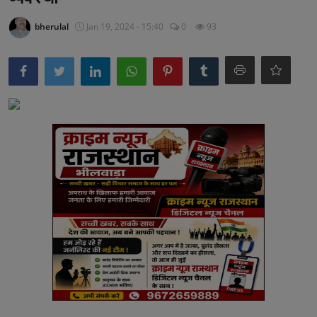
अनूपगढ़
bherulal
Jan 19, 2024 - 15:40
0
93
सरवाड़
राजस्थान
भीलवाड़ा