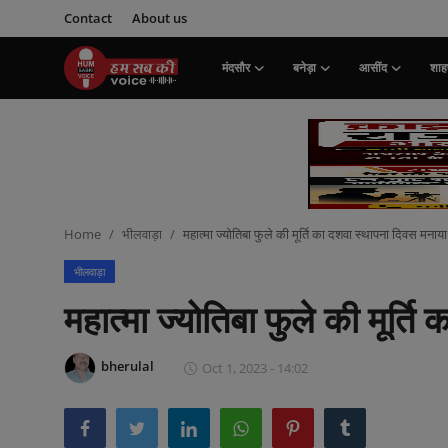
Contact
About us
मंदसौर
बनेड़ा
आसींद
शाहप
Login
Register
मंदसौर
Contact
Home
भीलवाड़ा
महात्मा ज्योतिबा फुले की मूर्ति का दशवा स्थापना दिवस मनाया
बनेड़ा
भीलवाड़ा
About us
महात्मा ज्योतिबा फुले की मूर्त
आसींद
bherulal
Oct 1, 2023 - 14:02
शाहपुरा
मनोरंजन