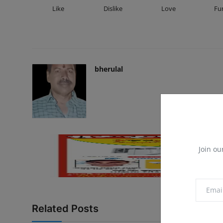
Like
Dislike
Love
Fu
bherulal
Join ou
Related Posts