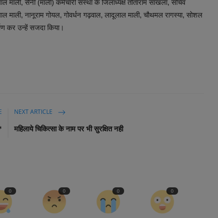
ाल माली, सैनी (माली) कर्मचारी संस्था के जिलाध्यक्ष तोताराम सांखला, सचिव
ेबीलाल माली, नानूराम गोयल, गोवर्धन गढ़वाल, लादूलाल माली, चौथमल रागस्या, सोशल
र्पण कर उन्हें सजदा किया।
E
NEXT ARTICLE
*
महिलाये चिकित्सा के नाम पर भी सुरक्षित नही
0
0
0
0