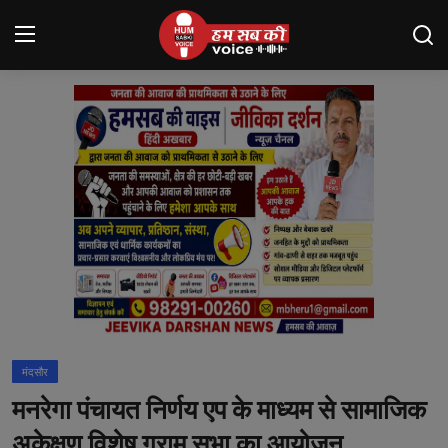
Login
Register
मंदसौर
Contact
बनेड़ा
About us
आसींद
मंदसौर
शाहपुरा
मनरेगा पंचायत निर्णय एप के माध्यम से सामाजिक
मनोरंजन
अकेक्षण विशेष ग्राम सभा का आयोजन