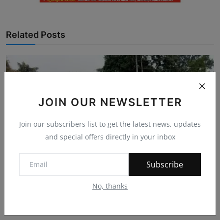
Related Posts
JOIN OUR NEWSLETTER
Join our subscribers list to get the latest news, updates
and special offers directly in your inbox
Subscribe
No, thanks
स्वीकृति होने के बाद भी नहीं बनी पुलिया
bherulal
Jun 30, 2025
0
181