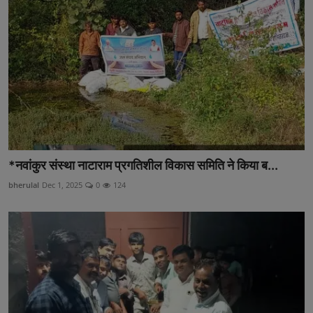
अनूपगढ़
सरवाड़
राजस्थान
भीलवाड़ा
*नवांकुर संस्था नाटाराम प्रगतिशील विकास समिति ने किया ब...
bherulal
Dec 1, 2025
0
124