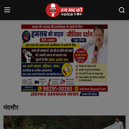
Login
Register
मंदसौर
Contact
बनेड़ा
About us
आसींद
मंदसौर
शाहपुरा
मनोरंजन