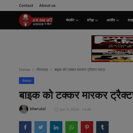
Contact
About us
मंदसौर
बनेड़ा
आसींद
शाहप
Login
Register
मंदसौर
Contact
Home
भीलवाड़ा
बाइक को टक्कर मारकर ट्रैक्टर पलटा
बनेड़ा
भीलवाड़ा
About us
बाइक को टक्कर मारकर ट्रैक्
आसींद
bherulal
Jun 5, 2024 - 14:48
शाहपुरा
मनोरंजन