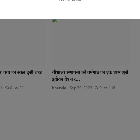
वस' क्या हर साल इसी तरह
गौशाला स्थापना की वर्षगांठ पर एक शाम श्री
इंदोका देवनार...
26
0
23
bherulal
Sep 30, 2023
0
148