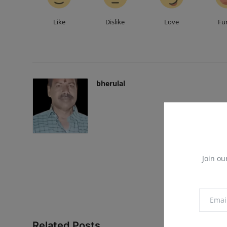
Like
Dislike
Love
Fu
bherulal
Join ou
Related Posts