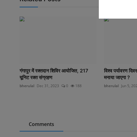
गंगापुर में रक्तदान शिविर आयोजित, 217
विश्व पर्यावरण दि
यूनिट रक्त संग्रहण
मनाया जाएगा ?
bherulal
Dec 31, 2023
0
188
bherulal
Jun 5, 20
Comments