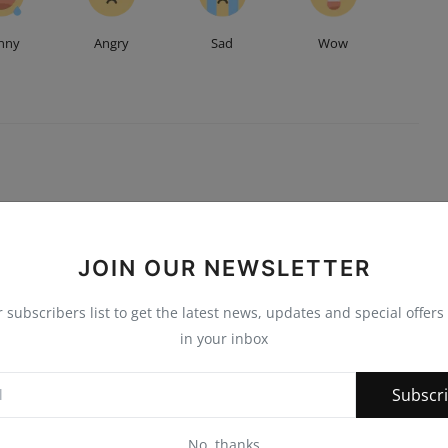
nny
Angry
Sad
Wow
JOIN OUR NEWSLETTER
r subscribers list to get the latest news, updates and special offers 
in your inbox
Subscr
No, thanks