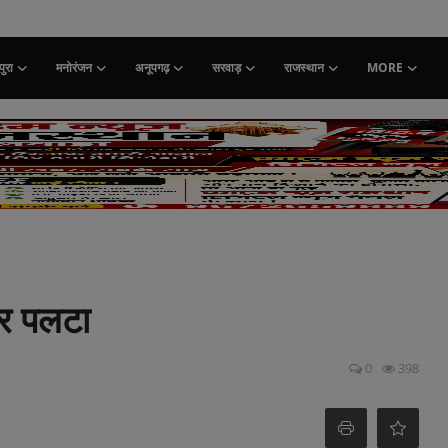
ुरा
मनोरंजन
अनूपगढ़
सरवाड़
राजस्थान
MORE
टर पलटा
0
398