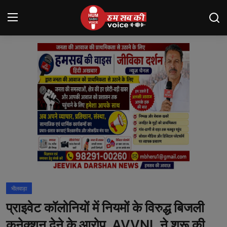
Login
Register
मंदसौर
Contact
बनेड़ा
About us
आसींद
भीलवाड़ा
शाहपुरा
प्राइवेट कॉलोनियों में नियमों के विरुद्ध बिजली
मनोरंजन
कनेक्शन देने के आरोप, AVVNL ने शुरू की