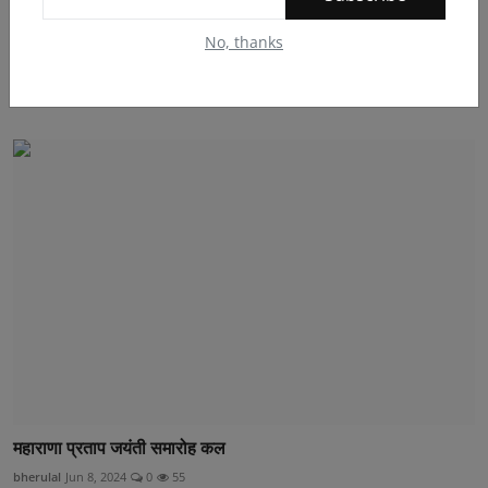
No, thanks
26 साल से जर्जर सड़क से त्रस्त ग्रामीणों ने जिला कलेक्ट...
bherulal
May 19, 2026
0
60
महाराणा प्रताप जयंती समारोह कल
bherulal
Jun 8, 2024
0
55