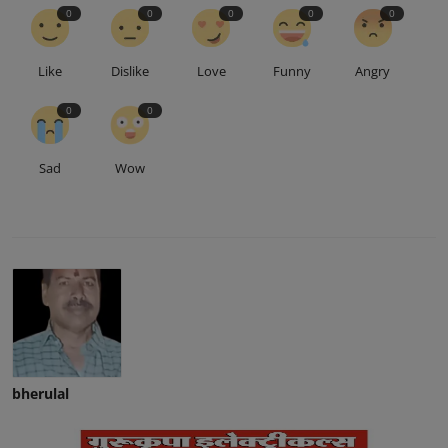
0
0
0
0
0
Like
Dislike
Love
Funny
Angry
0
0
Sad
Wow
bherulal