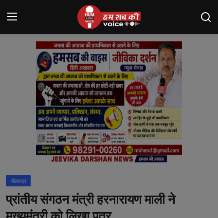
Login
Register
मंदसौर
Contact
बनेड़ा
About us
आसींद
भीलवाड़ा
शाहपुरा
प्रांतीय संगठन मंत्री हरनारायण माली ने
मनोरंजन
मुख्यमंत्री को लिखा पत्र