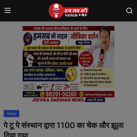
Login
Register
मंदसौर
Contact
बनेड़ा
About us
आसींद
भीलवाड़ा
शाहपुरा
पे टू पे संस्थान द्वारा 1100 का चेक और झूला
मनोरंजन
दिया गया