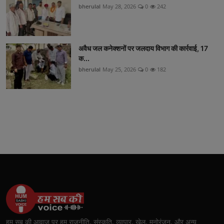
bherulal
May 28, 2026
0
242
अवैध जल कनेक्शनों पर जलदाय विभाग की कार्रवाई, 17
क...
bherulal
May 25, 2026
0
182
हम सब की आवाज़ पर हम राजनीति, संस्कृति, व्यापार, खेल, मनोरंजन, और अन्य