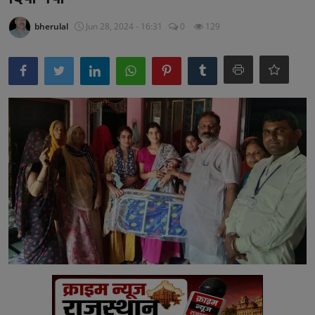
अनूपगढ़
bherulal
Jun 28, 2024 - 16:31
0
129
सरवाड़
राजस्थान
भीलवाड़ा