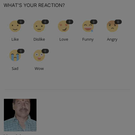
WHAT'S YOUR REACTION?
0
0
0
0
0
Like
Dislike
Love
Funny
Angry
0
0
Sad
Wow