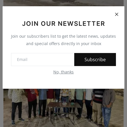
JOIN OUR NEWSLETTER
Join our subscribers list to get the latest news, updates
शाहपुरा-भीलवाड़ा मार्ग पर गड्ढों की भरमार, ग्रामीणों मे...
and special offers directly in your inbox
bherulal
Jun 28, 2025
0
162
Subscribe
No, thanks