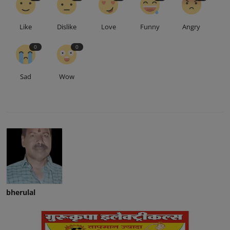
Like
Dislike
Love
Funny
Angry
0
0
Sad
Wow
bherulal