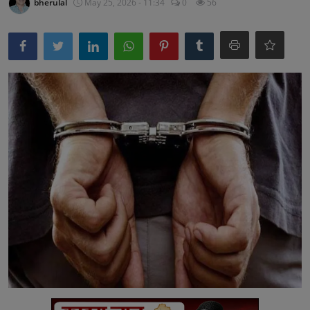
bherulal
May 25, 2026 - 11:34
0
56
अनूपगढ़
सरवाड़
राजस्थान
भीलवाड़ा