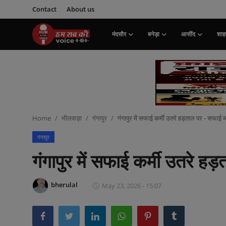
Contact
About us
मंदसौर
बनेड़ा
आसींद
शाहप
Login
Register
मंदसौर
Contact
Home
भीलवाड़ा
गंगापुर
गंगापुर में सफाई कर्मी उतरे हड़ताल पर - सफाई 
बनेड़ा
गंगापुर
About us
गंगापुर में सफाई कर्मी उतरे ह
आसींद
bherulal
May 23, 2026 - 15:07
शाहपुरा
मनोरंजन