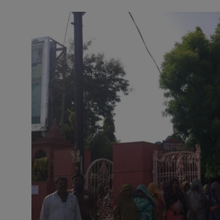
अनूपगढ़
सरवाड़
राजस्थान
भीलवाड़ा