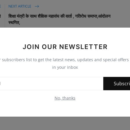
E
NEXT ARTICLE
!
शिक्षा मंत्री के साथ शैक्षिक महासंघ की वार्ता , गतिरोध समाप्त,आंदोलन
स्थगित,
JOIN OUR NEWSLETTER
r subscribers list to get the latest news, updates and special offers 
0
0
0
0
in your inbox
nny
Angry
Sad
Wow
Subscr
No, thanks