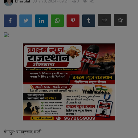
bherulal
Jan 8, 2024 - 09:21
0
145
अनूपगढ़
सरवाड़
राजस्थान
भीलवाड़ा
गंगापुर: रामप्रसाद माली