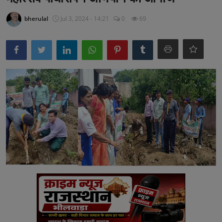
अनूपगढ़
bherulal
Jul 3, 2024 - 14:21
0
69
सरवाड़
राजस्थान
भीलवाड़ा