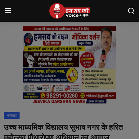
Login
Register
मंदसौर
Contact
बनेड़ा
About us
आसींद
भीलवाड़ा
शाहपुरा
उच्च माध्यमिक विद्यालय सुभाष नगर के हरित
मनोरंजन
महोत्सव पौधारोपण अभियान का आगाज