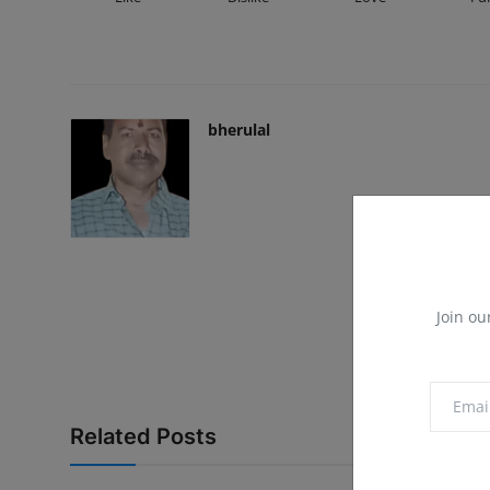
bherulal
Join ou
Related Posts