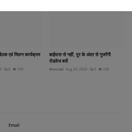
बैठक एवं मिलन कार्यक्रम
बाईपास से नहीं, पुर के अंदर से गुजरेंगी
रोडवेज बसें
4
0
106
bherulal
Aug 29, 2024
0
108
Email