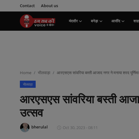
Contact
About us
मंदसौर
बनेड़ा
आसींद
शाहप
Login
Register
मंदसौर
Contact
Home
भीलवाड़ा
आरएसएस सांवरिया बस्ती आजाद नगर ने मनाया शरद पूर्णिमा
बनेड़ा
भीलवाड़ा
About us
आरएसएस सांवरिया बस्ती आजाद 
आसींद
उत्सव
शाहपुरा
bherulal
Oct 30, 2023 - 08:11
मनोरंजन