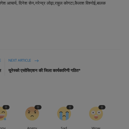
ोगेश आचार्य, दिनेश सेन,नरेन्द्र लोढ़ा,राहुल कोगटा,कैलाश विश्नोई,बालक
E
NEXT ARTICLE
न
यूनेस्को एसोसिएशन की जिला कार्यकारिणी गठित*
0
0
0
0
nny
Angry
Sad
Wow