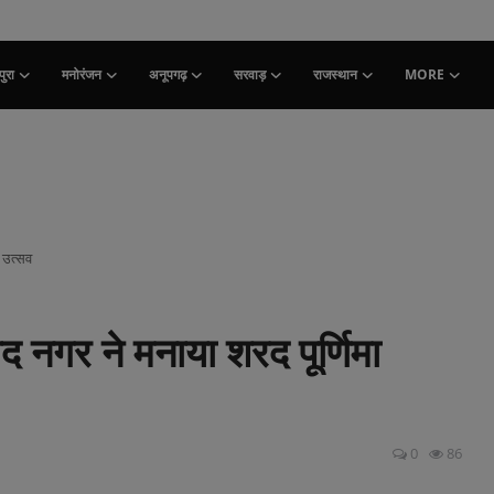
ुरा
मनोरंजन
अनूपगढ़
सरवाड़
राजस्थान
MORE
 उत्सव
नगर ने मनाया शरद पूर्णिमा
0
86