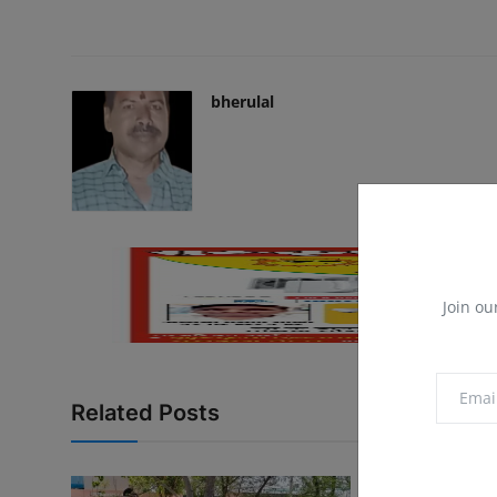
bherulal
Join ou
Related Posts