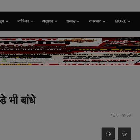
ुरा
मनोरंजन
अनूपगढ़
सरवाड़
राजस्थान
MORE
े भी बांधे
0
59