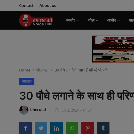
Contact
About us
मंदसौर
बनेड़ा
आसींद
शाहप
Login
Register
मंदसौर
Contact
Home
भीलवाड़ा
30 पौधे लगाने के साथ ही परिण्डे भी बांधे
बनेड़ा
भीलवाड़ा
About us
30 पौधे लगाने के साथ ही परिण्ड
आसींद
bherulal
Jun 3, 2024 - 14:31
शाहपुरा
मनोरंजन