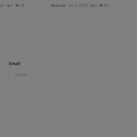
024
0
74
bherulal
Oct 3, 2025
0
50
Email