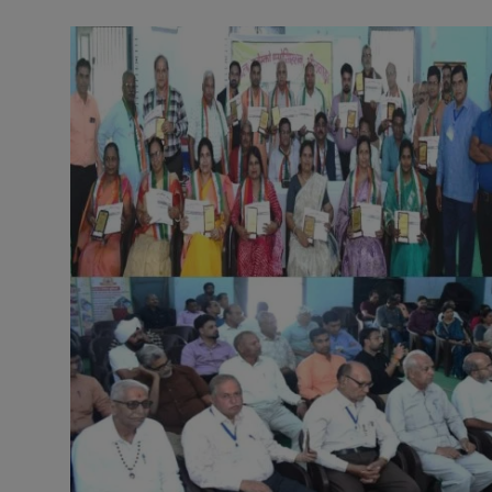
अनूपगढ़
सरवाड़
राजस्थान
भीलवाड़ा