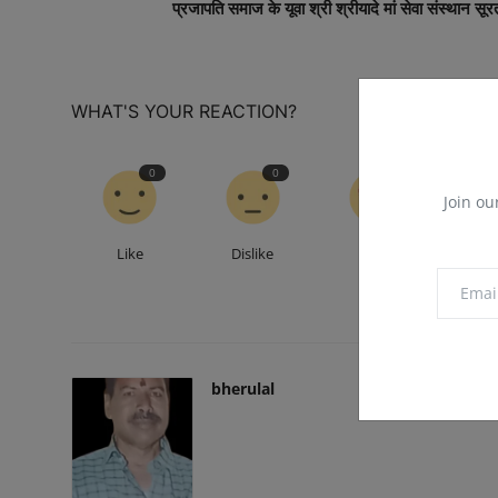
प्रजापति समाज के यूवा श्री श्रीयादे मां सेवा संस्थान सूर
WHAT'S YOUR REACTION?
0
0
0
Join ou
Like
Dislike
Love
Fu
bherulal