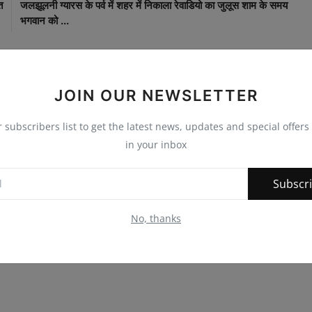
त
जलझूलनी ग्यारस के पर्व में शहर में निकाला रेवाडियो का जुलूस शाम के समय
भगवान को ...
JOIN OUR NEWSLETTER
0
0
0
0
r subscribers list to get the latest news, updates and special offers 
in your inbox
nny
Angry
Sad
Wow
Subscr
No, thanks