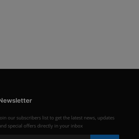
Newsletter
Join our subscribers list to get the latest news, updates
and special offers directly in your inbox