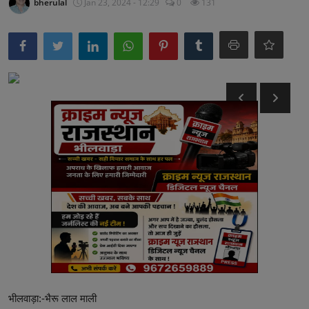
bherulal
Jan 23, 2024 - 12:29
0
131
अनूपगढ़
सरवाड़
राजस्थान
भीलवाड़ा
भीलवाड़ा:-भैरू लाल माली