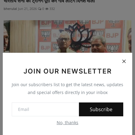
भारतीय सेना की ट्रेनिंग पूरी कर गांव लौटेंगे दिनेश माली
bherulal
Jun 21, 2026
0
332
JOIN OUR NEWSLETTER
Join our subscribers list to get the latest news, updates
and special offers directly in your inbox
राज्यसभा सांसद गहलोत से मिला भीलवाडा माली समाज का प्रति...
Subscribe
bherulal
Jul 20, 2024
0
165
No, thanks