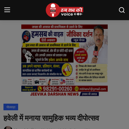
Login
Register
मंदसौर
Contact
बनेड़ा
About us
आसींद
भीलवाड़ा
शाहपुरा
हवेली में मनाया सामुहिक भव्य दीपोत्सव
मनोरंजन