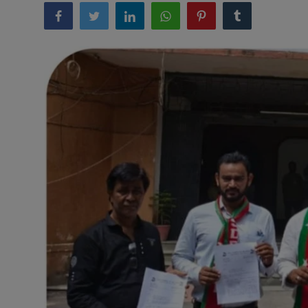
अनूपगढ़
सरवाड़
राजस्थान
भीलवाड़ा