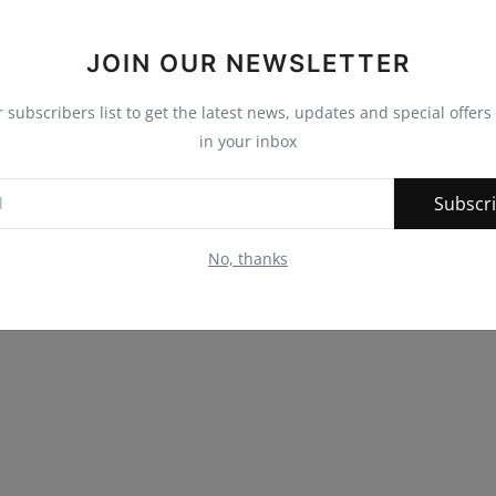
JOIN OUR NEWSLETTER
nny
Angry
Sad
Wow
r subscribers list to get the latest news, updates and special offers 
in your inbox
Subscr
No, thanks