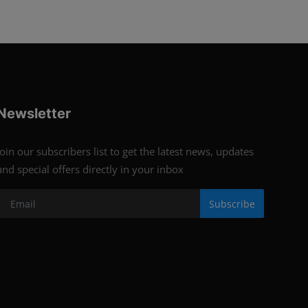
Newsletter
Join our subscribers list to get the latest news, updates
and special offers directly in your inbox
Subscribe