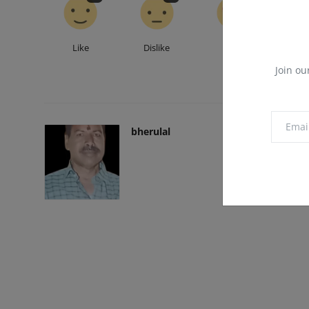
Like
Dislike
Love
Fu
Join ou
bherulal