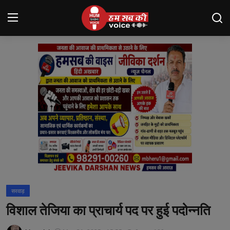
Login
Register
मंदसौर
Contact
बनेड़ा
About us
आसींद
सरवाड़
शाहपुरा
विशाल तेजिया का प्राचार्य पद पर हुई पदोन्नति
मनोरंजन