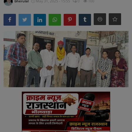
bherulal
May 31, 2025 - 15:55
0
100
अनूपगढ़
सरवाड़
राजस्थान
भीलवाड़ा