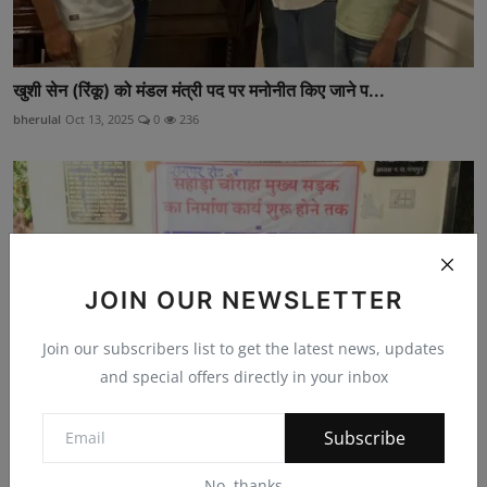
खुशी सेन (रिंकू) को मंडल मंत्री पद पर मनोनीत किए जाने प...
bherulal
Oct 13, 2025
0
236
JOIN OUR NEWSLETTER
Join our subscribers list to get the latest news, updates
and special offers directly in your inbox
Subscribe
अधूरी सड़को के लिए दिया धरना तीसरे दिन समाप्त
No, thanks