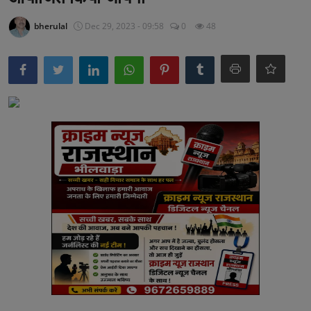
अनूपगढ़
bherulal
Dec 29, 2023 - 09:58
0
48
सरवाड़
राजस्थान
भीलवाड़ा