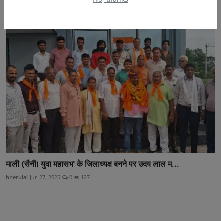
bherulal
Oct 1, 2025
0
47
माली (सैनी) युवा महासभा के जिलाध्यक्ष बनने पर उदय लाल म...
bherulal
Jun 27, 2025
0
127