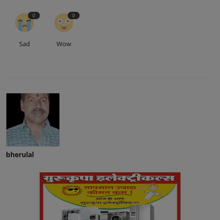
0
0
Sad
Wow
bherulal