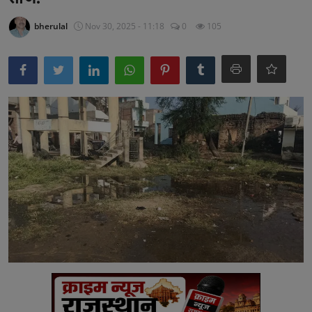
अनूपगढ़
bherulal
Nov 30, 2025 - 11:18
0
105
सरवाड़
राजस्थान
भीलवाड़ा