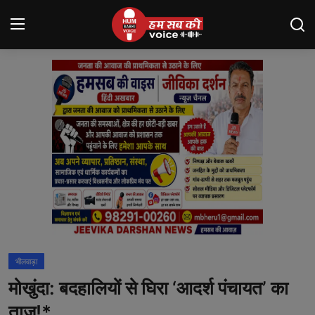
Login
Register
मंदसौर
Contact
बनेड़ा
About us
आसींद
भीलवाड़ा
शाहपुरा
मोखुंदा: बदहालियों से घिरा ‘आदर्श पंचायत’ का
मनोरंजन
ताज!*