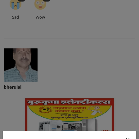
Sad
Wow
bherulal