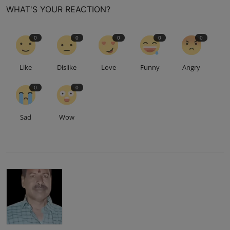
WHAT'S YOUR REACTION?
0
0
0
0
0
Like
Dislike
Love
Funny
Angry
0
0
Sad
Wow