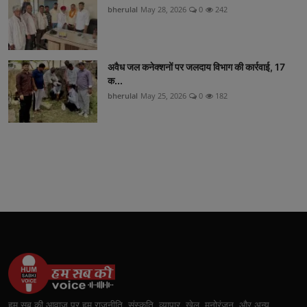
bherulal
May 28, 2026
0
242
अवैध जल कनेक्शनों पर जलदाय विभाग की कार्रवाई, 17
क...
bherulal
May 25, 2026
0
182
हम सब की आवाज़ पर हम राजनीति, संस्कृति, व्यापार, खेल, मनोरंजन, और अन्य