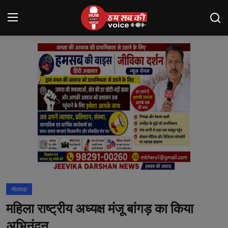
Login
Register
मंदसौर
Contact
बनेड़ा
About us
आसींद
भीलवाड़ा
शाहपुरा
महिला राष्ट्रीय अध्यक्ष मंजू बांगड़ का किया
मनोरंजन
अभिनंदन