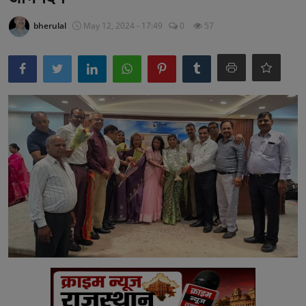
अनूपगढ़
bherulal
May 12, 2024 - 17:49
0
57
सरवाड़
राजस्थान
भीलवाड़ा