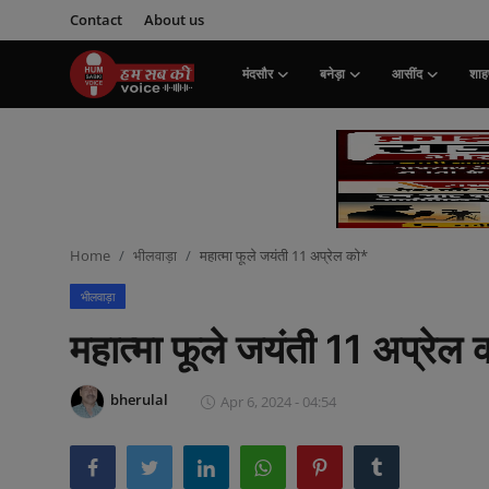
Contact
About us
मंदसौर
बनेड़ा
आसींद
शाहप
Login
Register
मंदसौर
Contact
Home
भीलवाड़ा
महात्मा फूले जयंती 11 अप्रेल को*
बनेड़ा
भीलवाड़ा
About us
महात्मा फूले जयंती 11 अप्रेल
आसींद
bherulal
Apr 6, 2024 - 04:54
शाहपुरा
मनोरंजन