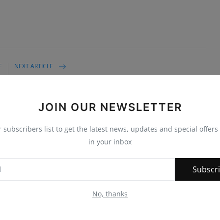
E
NEXT ARTICLE
ा
अंबेडकर जयंती पर निकाली वाहन रैली
ा
JOIN OUR NEWSLETTER
r subscribers list to get the latest news, updates and special offers 
in your inbox
0
0
0
0
Subscr
nny
Angry
Sad
Wow
No, thanks