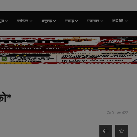
ुरा
मनोरंजन
अनूपगढ़
सरवाड़
राजस्थान
MORE
 को*
0
422