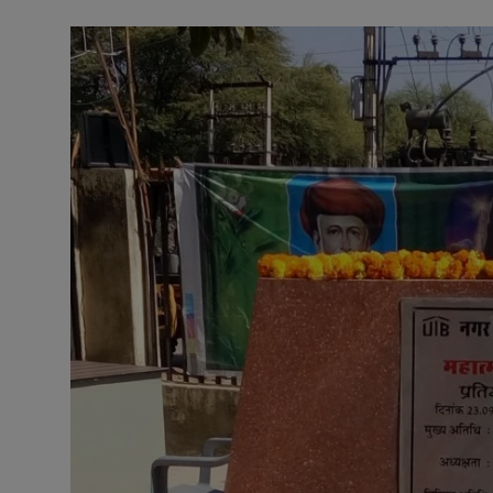
अनूपगढ़
सरवाड़
राजस्थान
भीलवाड़ा