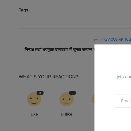
Tags:
PREVIOUS ARTICL
निष्पक्ष तथा भयमुक्त वातावरण में चुनाव सम्पन्न करवाने संबधी तैयारियों क
लिया जायज
WHAT'S YOUR REACTION?
Join ou
0
0
0
Like
Dislike
Love
Fu