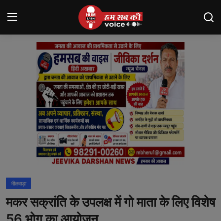
Login
Register
मंदसौर
Contact
बनेड़ा
About us
आसींद
भीलवाड़ा
शाहपुरा
मकर सक्रांति के उपलक्ष में गो माता के लिए विशेष
मनोरंजन
56 भोग का आयोजन