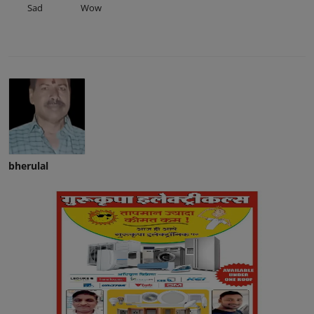
Sad
Wow
bherulal