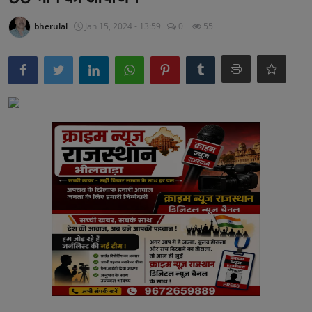
अनूपगढ़
bherulal
Jan 15, 2024 - 13:59
0
55
सरवाड़
राजस्थान
भीलवाड़ा