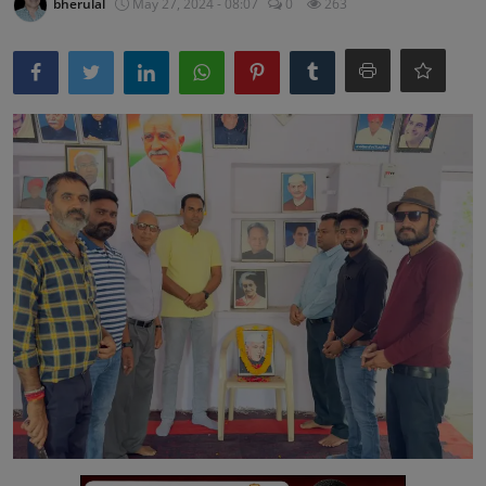
bherulal
May 27, 2024 - 08:07
0
263
अनूपगढ़
सरवाड़
राजस्थान
भीलवाड़ा