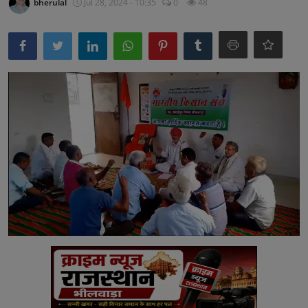
bherulal
Jul 28, 2024 - 10:35
0
48
अनूपगढ़
सरवाड़
राजस्थान
भीलवाड़ा