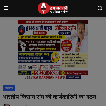
Login
Register
मंदसौर
Contact
बनेड़ा
About us
आसींद
भीलवाड़ा
शाहपुरा
भारतीय किसान संघ की कार्यकारिणी का गठन
मनोरंजन