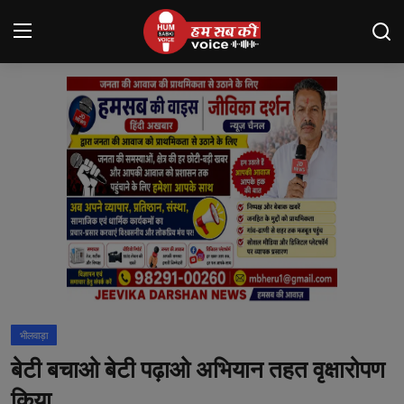
Login
Register
मंदसौर
Contact
बनेड़ा
About us
आसींद
भीलवाड़ा
शाहपुरा
बेटी बचाओ बेटी पढ़ाओ अभियान तहत वृक्षारोपण
मनोरंजन
किया