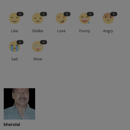
0
0
0
0
0
Like
Dislike
Love
Funny
Angry
0
0
Sad
Wow
bherulal