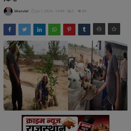
अनूपगढ़
bherulal
Jul 1, 2024 - 14:49
0
89
सरवाड़
राजस्थान
भीलवाड़ा