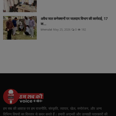
अवैध जल कनेक्शनों पर जलदाय विभाग की कार्रवाई, 17
क...
bherulal
May 25, 2026
0
182
हम सब की आवाज़ पर हम राजनीति, संस्कृति, व्यापार, खेल, मनोरंजन, और अन्य
विभिन्न विषयों का विस्तार से कवर करते हैं। हमारी अनुभवी और उत्साही पत्रकारों की