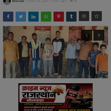
bherulal
Mar 14, 2024 - 05:05
0
96
अनूपगढ़
सरवाड़
राजस्थान
भीलवाड़ा