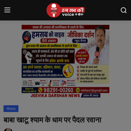
Login
Register
मंदसौर
Contact
बनेड़ा
About us
आसींद
भीलवाड़ा
शाहपुरा
बाबा खाटू श्याम के धाम पर पैदल रवाना
मनोरंजन