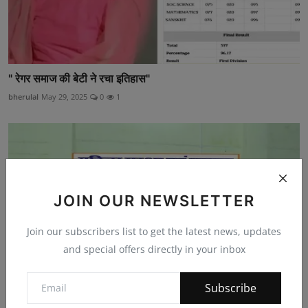
" रेगर समाज की बेटी ने रचा इतिहास"
bherulal
May 29, 2025
0
1
JOIN OUR NEWSLETTER
Join our subscribers list to get the latest news, updates
and special offers directly in your inbox
Subscribe