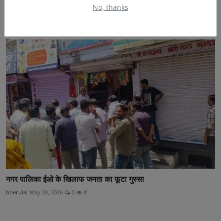
No, thanks
लाडो सेवा फाउंडेशन ने किया महिला सुरक्षा एवं सम्मान पोस...
bherulal
Jul 18, 2025
0
46
नगर पालिका ईओ के खिलाफ जनता का फूटा गुस्सा
bherulal
May 28, 2026
0
41