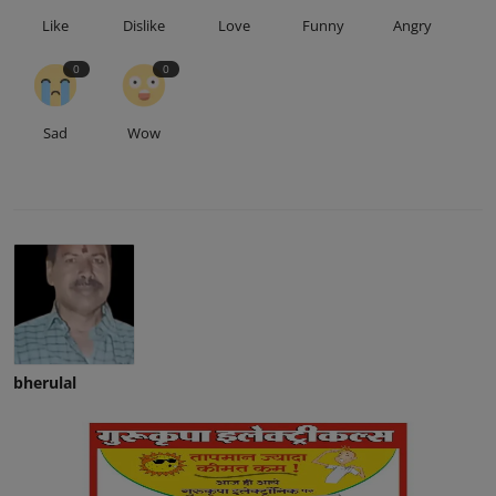
Like
Dislike
Love
Funny
Angry
0
0
Sad
Wow
bherulal