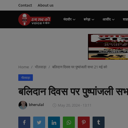
Contact
About us
मंदसौर
बनेड़ा
आसींद
शाहप
Login
Register
मंदसौर
Contact
Home
भीलवाड़ा
बलिदान दिवस पर पुष्पांजली सभा 21 मई को
बनेड़ा
भीलवाड़ा
About us
बलिदान दिवस पर पुष्पांजली स
आसींद
bherulal
May 20, 2024 - 13:11
शाहपुरा
मनोरंजन