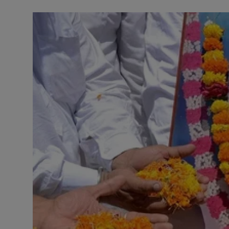
अनूपगढ़
सरवाड़
राजस्थान
भीलवाड़ा