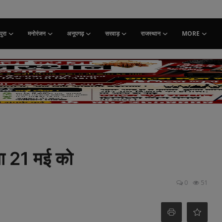
ुरा
मनोरंजन
अनूपगढ़
सरवाड़
राजस्थान
MORE
भा 21 मई को
0
51