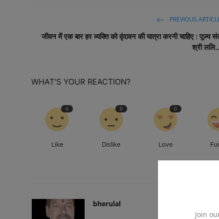
PREVIOUS ARTICL
जीवन में एक बार हर व्यक्ति को वृंदावन की यात्रा करनी चाहिए : पूज्य सं
श्री ललि..
WHAT'S YOUR REACTION?
0
0
0
Like
Dislike
Love
Fu
bherulal
Join ou