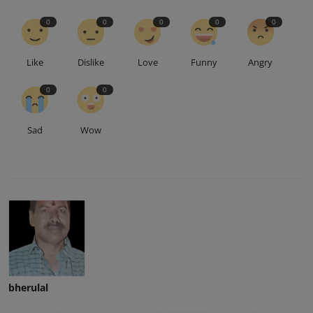
0
0
0
0
0
Like
Dislike
Love
Funny
Angry
0
0
Sad
Wow
bherulal