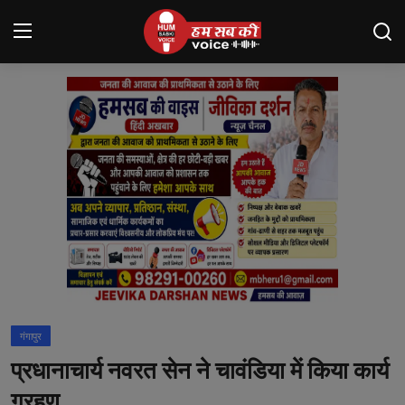
Login
Register
मंदसौर
Contact
बनेड़ा
About us
आसींद
गंगापुर
शाहपुरा
प्रधानाचार्य नवरत सेन ने चावंडिया में किया कार्य
मनोरंजन
ग्रहण