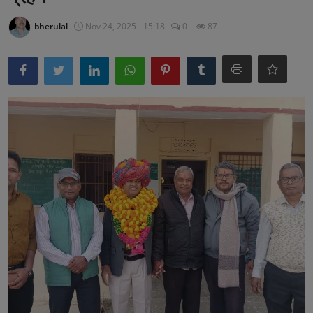
अनूपगढ़
bherulal
Nov 24, 2025 - 15:18
0
87
सरवाड़
राजस्थान
भीलवाड़ा