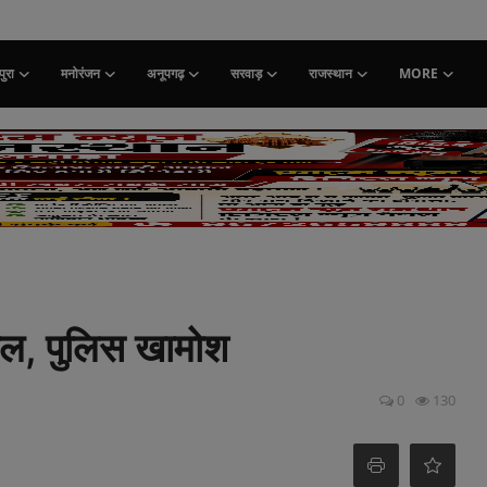
ुरा
मनोरंजन
अनूपगढ़
सरवाड़
राजस्थान
MORE
जाल, पुलिस खामोश
0
130