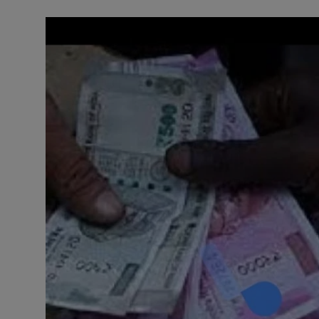
अनूपगढ़
सरवाड़
राजस्थान
भीलवाड़ा