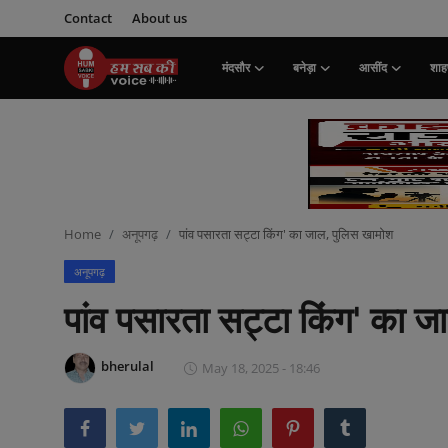
Contact
About us
मंदसौर
बनेड़ा
आसींद
शाहप
Login
Register
मंदसौर
Contact
Home
अनूपगढ़
पांव पसारता सट्टा किंग' का जाल, पुलिस खामोश
बनेड़ा
अनूपगढ़
About us
पांव पसारता सट्टा किंग' का 
आसींद
bherulal
May 18, 2025 - 18:46
शाहपुरा
मनोरंजन