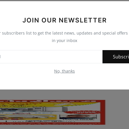
0
0
0
0
JOIN OUR NEWSLETTER
nny
Angry
Sad
Wow
r subscribers list to get the latest news, updates and special offers 
in your inbox
Subscr
No, thanks