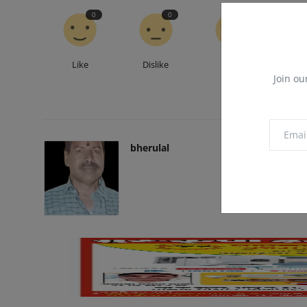
0
0
0
Like
Dislike
Love
Fu
Join ou
bherulal