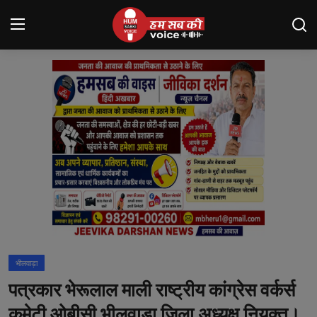
Login
Register
मंदसौर
Contact
बनेड़ा
About us
आसींद
भीलवाड़ा
शाहपुरा
पत्रकार भेरूलाल माली राष्ट्रीय कांग्रेस वर्कर्स
मनोरंजन
कमेटी ओबीसी भीलवाड़ा जिला अध्यक्ष नियुक्त।