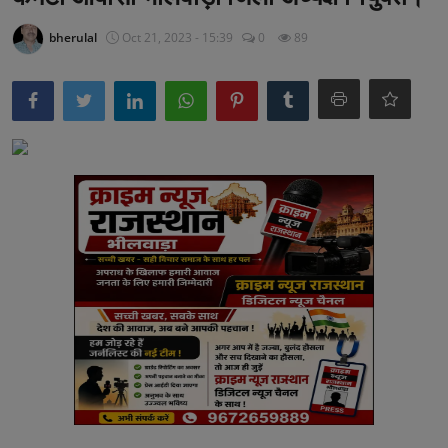
अनूपगढ़
bherulal
Oct 21, 2023 - 15:39
0
89
सरवाड़
राजस्थान
भीलवाड़ा