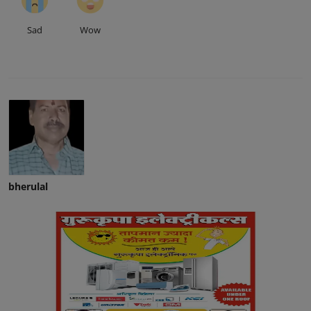
Sad
Wow
bherulal