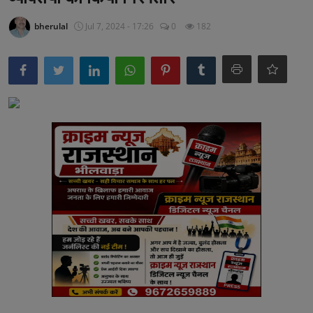
अनूपगढ़
bherulal
Jul 7, 2024 - 17:26
0
182
सरवाड़
राजस्थान
भीलवाड़ा