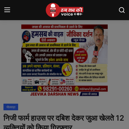
Login
Register
मंदसौर
Contact
बनेड़ा
About us
आसींद
भीलवाड़ा
शाहपुरा
निजी फार्म हाउस पर दबिश देकर जुआ खेलते 12
मनोरंजन
व्यक्तियों को किया गिरफ्तार