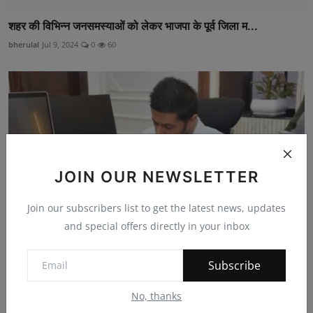
शहर की विभिन्न जनसमस्याओं को लेकर भाजपा के पूर्व जिला म...
bherulal
Jul 9, 2024
0
60
JOIN OUR NEWSLETTER
Join our subscribers list to get the latest news, updates
and special offers directly in your inbox
Subscribe
कब्रिस्तान की दीवार की सुरक्षा एवं पुनर्निर्माण की मां...
bherulal
Jun 25, 2025
0
142
No, thanks