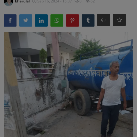
bherulal
Sep 16, 2024 - 15:37
0
62
अनूपगढ़
सरवाड़
राजस्थान
भीलवाड़ा